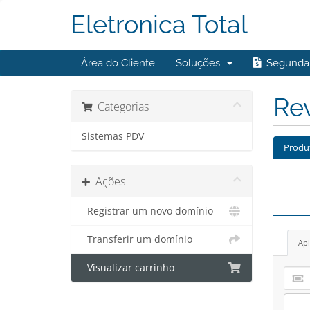
Eletronica Total
Área do Cliente
Soluções
Segunda 
Re
Categorias
Sistemas PDV
Produ
Ações
Registrar um novo domínio
Transferir um domínio
Apl
Visualizar carrinho