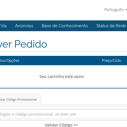
Português
Via
Anúncios
Base de Conhecimento
Status da Rede
ver Pedido
tos/Opções
Preço/Ciclo
Seu carrinho está vazio
icar Código Promocional
Validar Código >>